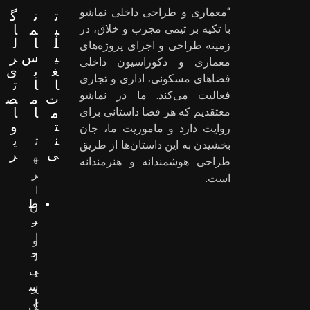
“معماری و طراحی داخلی نماشو
ت
ت
گ
ب
م
ا
با تکیه بر تیمی مجرب و خلاق، در
ل
ا
ل
زمینه طراحی و اجرای پروژه‌های
ی
س
ر
معماری و دکوراسیون داخلی
غ
ب
ی
فضاهای مسکونی، اداری و تجاری
ا
ا
ت
فعالیت می‌کند. ما در نماشو
ت
م
ص
م
ا
ا
معتقدیم که هر فضا داستانی برای
ت
و
روایت دارد و ماموریت ما، جان
ن
ی
ت
بخشیدن به این داستان‌ها از طریق
ی
ر
ه
طراحی هوشمندانه و هنرمندانه
ر
است.
ا
ط
ن
ر
–
ا
و
ح
ل
ی
ن
س
ج
ا
ک