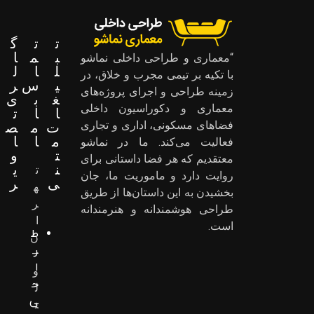
ت
ت
گ
ب
م
ا
“معماری و طراحی داخلی نماشو
ل
ا
ل
با تکیه بر تیمی مجرب و خلاق، در
ی
س
ر
زمینه طراحی و اجرای پروژه‌های
غ
ب
ی
معماری و دکوراسیون داخلی
ا
ا
ت
ت
م
ص
فضاهای مسکونی، اداری و تجاری
م
ا
ا
فعالیت می‌کند. ما در نماشو
ت
و
معتقدیم که هر فضا داستانی برای
ن
ی
ت
روایت دارد و ماموریت ما، جان
ی
ر
ه
بخشیدن به این داستان‌ها از طریق
ر
طراحی هوشمندانه و هنرمندانه
ا
است.
ط
ن
ر
–
ا
و
ح
ل
ی
ن