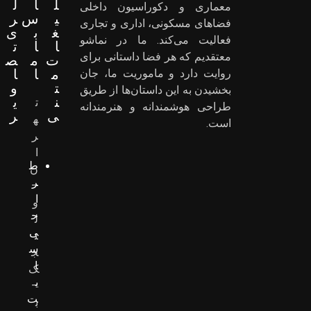
ل
ا
ل
معماری و دکوراسیون داخلی
ی
س
ر
فضاهای مسکونی، اداری و تجاری
غ
ب
ی
فعالیت می‌کند. ما در نماشو
ا
ا
ت
معتقدیم که هر فضا داستانی برای
ت
م
ص
م
ا
ا
روایت دارد و ماموریت ما، جان
ت
و
بخشیدن به این داستان‌ها از طریق
ن
ی
ت
طراحی هوشمندانه و هنرمندانه
ی
ر
ه
است.
ر
ا
ط
ن
ر
–
ا
و
ح
ل
ی
ن
س
ج
ا
ک
ی
–
ت
ب