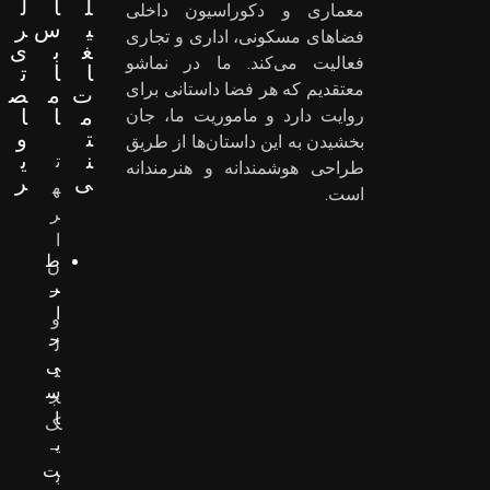
ل
ا
ل
معماری و دکوراسیون داخلی
ی
س
ر
فضاهای مسکونی، اداری و تجاری
غ
ب
ی
فعالیت می‌کند. ما در نماشو
ا
ا
ت
معتقدیم که هر فضا داستانی برای
ت
م
ص
م
ا
ا
روایت دارد و ماموریت ما، جان
ت
و
بخشیدن به این داستان‌ها از طریق
ن
ی
ت
طراحی هوشمندانه و هنرمندانه
ی
ر
ه
است.
ر
ا
ط
ن
ر
–
ا
و
ح
ل
ی
ن
س
ج
ا
ک
ی
–
ت
ب