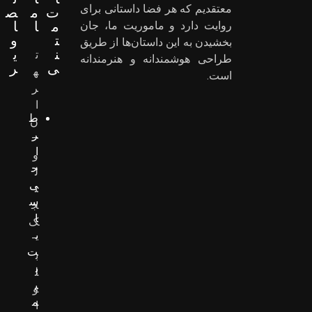
معتقدیم که هر فضا داستانی برای
ت
م
ص
م
ا
ا
روایت دارد و ماموریت ما، جان
ت
و
بخشیدن به این داستان‌ها از طریق
ن
ی
ت
طراحی هوشمندانه و هنرمندانه
ی
ر
ه
است.
ر
ا
ط
ن
ر
–
ا
و
ح
ل
ی
ن
س
ج
ا
ک
ی
–
ت
ب
ب
ل
ی
و
م
ا