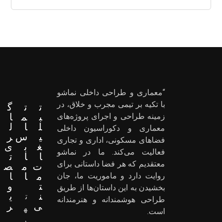
“معماری و طراحی داخلی نماشو
با تکیه بر تیمی مجرب و خلاق، در
ت
ت
گ
ب
م
ا
زمینه طراحی و اجرای پروژه‌های
ل
ا
ل
معماری و دکوراسیون داخلی
ی
س
ر
فضاهای مسکونی، اداری و تجاری
غ
ب
ی
فعالیت می‌کند. ما در نماشو
ا
ا
ت
معتقدیم که هر فضا داستانی برای
ت
م
ص
م
ا
ا
روایت دارد و ماموریت ما، جان
ت
و
بخشیدن به این داستان‌ها از طریق
ن
ی
ت
طراحی هوشمندانه و هنرمندانه
ی
ر
ه
است.
ر