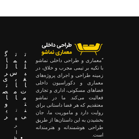
ت
ت
گ
ب
م
ا
“معماری و طراحی داخلی نماشو
ل
ا
ل
با تکیه بر تیمی مجرب و خلاق، در
ی
س
ر
زمینه طراحی و اجرای پروژه‌های
غ
ب
ی
معماری و دکوراسیون داخلی
ا
ا
ت
ت
م
ص
فضاهای مسکونی، اداری و تجاری
م
ا
ا
فعالیت می‌کند. ما در نماشو
ت
و
معتقدیم که هر فضا داستانی برای
ن
ی
ت
روایت دارد و ماموریت ما، جان
ی
ر
ه
بخشیدن به این داستان‌ها از طریق
ر
طراحی هوشمندانه و هنرمندانه
ا
است.
ط