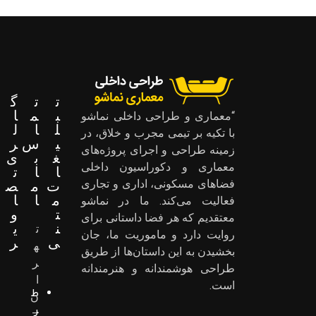
ت
ت
گ
ب
م
ا
“معماری و طراحی داخلی نماشو
ل
ا
ل
با تکیه بر تیمی مجرب و خلاق، در
ی
س
ر
زمینه طراحی و اجرای پروژه‌های
غ
ب
ی
معماری و دکوراسیون داخلی
ا
ا
ت
ت
م
ص
فضاهای مسکونی، اداری و تجاری
م
ا
ا
فعالیت می‌کند. ما در نماشو
ت
و
معتقدیم که هر فضا داستانی برای
ن
ی
ت
روایت دارد و ماموریت ما، جان
ی
ر
ه
بخشیدن به این داستان‌ها از طریق
ر
طراحی هوشمندانه و هنرمندانه
ا
است.
ط
ن
ر
–